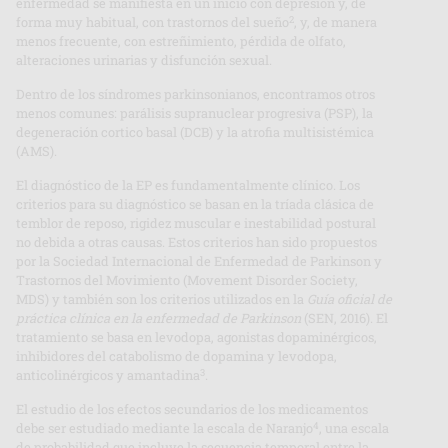
enfermedad se manifiesta en un inicio con depresión y, de
2
forma muy habitual, con trastornos del sueño
, y, de manera
menos frecuente, con estreñimiento, pérdida de olfato,
alteraciones urinarias y disfunción sexual.
Dentro de los síndromes parkinsonianos, encontramos otros
menos comunes: parálisis supranuclear progresiva (PSP), la
degeneración cortico basal (DCB) y la atrofia multisistémica
(AMS).
El diagnóstico de la EP es fundamentalmente clínico. Los
criterios para su diagnóstico se basan en la tríada clásica de
temblor de reposo, rigidez muscular e inestabilidad postural
no debida a otras causas. Estos criterios han sido propuestos
por la Sociedad Internacional de Enfermedad de Parkinson y
Trastornos del Movimiento (Movement Disorder Society,
MDS) y también son los criterios utilizados en la
Guía oficial de
práctica clínica en la enfermedad de Parkinson
(SEN, 2016). El
tratamiento se basa en levodopa, agonistas dopaminérgicos,
inhibidores del catabolismo de dopamina y levodopa,
3
anticolinérgicos y amantadina
.
El estudio de los efectos secundarios de los medicamentos
4
debe ser estudiado mediante la escala de Naranjo
, una escala
de probabilidad que incluye la secuencia temporal entre la