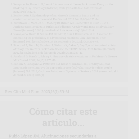
Kempster PA, Hurwitz B, Lees AJ. A new look at James Parkinson’s Essay on the
Shaking Palsy. Neurology [Internet]. 2007 [consultado el 8 de febrero de
2022];69(5):482-5.
Benito-León J. Epidemiology of parkinson’s disease in Spain and its
contextualisation in the world. Rev Neurol. 2018 Feb 16;66(4):125-34.
Weintraub D, Morales KH, Moberg PJ, Bilker WB, Balderston C, Duda JE, et al.
Antidepressant studies in Parkinson’s disease: A review and meta-analysis. Mov
Disord [Internet]. 2005 [consultado el 8 de febrero de];20(9):1161-9.
Naranjo CA, Busto U, Sellers EM, Sandor P, Ruiz I, Roberts EA, et al. A method for
estimating the probability of adverse drug reactions. Clin Pharmacol Ther
[Internet]. 1981 [consultado el 27 de noviembre de 2021];30(2):239-45.
Siderowf A, Stern M, Shoulson I, Kieburtz K, Oakes D, Day D, et al. A controlled trial
of rasagiline in early Parkinson disease: the TEMPO Study. Arch Neurol [Internet].
2002 [consultado el 8 de febrero de 2022];59(12):1937-43.
Aarsland D, Marsh L, Schrag A. Neuropsychiatric symptoms in Parkinson’s disease.
Mov Disord. 2009; 24(15):2.175-86.
Rankin A, Cadogan CA, Patterson SM, Kerse N, Cardwell CR, Bradley MC, et al.
Interventions to improve the appropriate use of polypharmacy for older people
[Internet]. Vol. 2018, Cochrane Database of Systematic Reviews. 2018 [consultado el 1
de abril de 2021]; 2018(9).
Rev Clín Med Fam. 2023;16(1):59-61
Cómo citar este
artículo...
Rubio López JM. Alucinaciones secundarias a