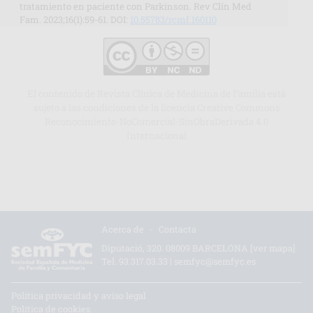
tratamiento en paciente con Parkinson. Rev Clín Med
Fam. 2023;16(1):59-61. DOI:
10.55783/rcmf.160110
El contenido de Revista Clínica de Medicina de Familia está
sujeto a las condiciones de la licencia Creative Commons
Reconocimiento-NoComercial-SinObraDerivada 4.0
Internacional
Acerca de
-
Contacta
Diputació, 320. 08009 BARCELONA
[ver mapa]
Tel.
93.317.03.33
|
semfyc@semfyc.es
Política privacidad y aviso legal
Política de cookies