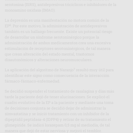
serotonina (ISRS), antidepresivos tricíclicos e inhibidores de la
monoamino oxidasa (IMAO).
La depresión es una manifestación no motora común de la
6
EP
. Por este motivo, la administración de antidepresivos
también es un hallazgo frecuente. Existe un potencial riesgo
de desarrollar un síndrome serotoninérgico porque la
administración de ambos medicamentos crea una excesiva
estimulación de receptores serotoninérgicos, de tal manera
que crean alteración del estado mental, trastornos
disautonómicos y alteraciones neuromusculares.
7
La aplicación del algoritmo de Naranjo
resultó muy útil para
identificar este signo como consecuencia de la interacción
fármaco-fármaco-enfermedad.
Se decidió suspender el tratamiento de rasalagina y días más
tarde la paciente dejó de tener alucinaciones. Se explicó el
cuadro evolutivo de la EP a la paciente y mediante una toma
de decisiones conjunta se decidió dejar de administrar la
simvastatina y se inició tratamiento con un inhibidor de la
dipeptidil peptidasa-4 (IDPP4) y retirar de su tratamiento el
glimepiride. Se indicó lorazepam 0,5 mg al mediodía, de tal
manera que dejó de estar nerviosa y mejoró el temblor.