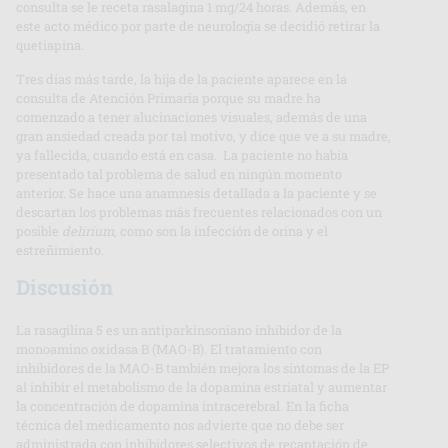
consulta se le receta rasalagina 1 mg/24 horas. Además, en
este acto médico por parte de neurología se decidió retirar la
quetiapina.
Tres días más tarde, la hija de la paciente aparece en la
consulta de Atención Primaria porque su madre ha
comenzado a tener alucinaciones visuales, además de una
gran ansiedad creada por tal motivo, y dice que ve a su madre,
ya fallecida, cuando está en casa. La paciente no había
presentado tal problema de salud en ningún momento
anterior. Se hace una anamnesis detallada a la paciente y se
descartan los problemas más frecuentes relacionados con un
posible
delirium
, como son la infección de orina y el
estreñimiento.
Discusión
La rasagilina 5 es un antiparkinsoniano inhibidor de la
monoamino oxidasa B (MAO-B). El tratamiento con
inhibidores de la MAO-B también mejora los síntomas de la EP
al inhibir el metabolismo de la dopamina estriatal y aumentar
la concentración de dopamina intracerebral. En la ficha
técnica del medicamento nos advierte que no debe ser
administrada con inhibidores selectivos de recaptación de